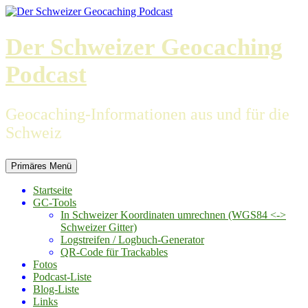
Zum
Inhalt
springen
Der Schweizer Geocaching
Podcast
Geocaching-Informationen aus und für die
Schweiz
Primäres Menü
Startseite
GC-Tools
In Schweizer Koordinaten umrechnen (WGS84 <->
Schweizer Gitter)
Logstreifen / Logbuch-Generator
QR-Code für Trackables
Fotos
Podcast-Liste
Blog-Liste
Links