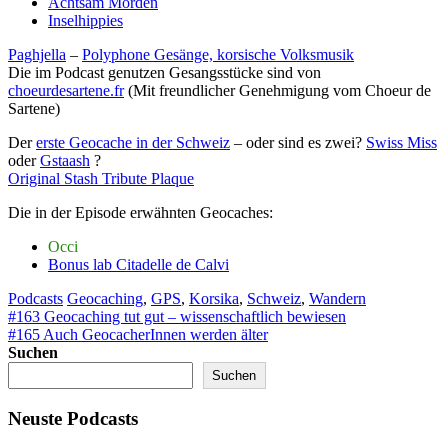
Achtsam Morden
Inselhippies
Paghjella
–
Polyphone Gesänge, korsische Volksmusik
Die im Podcast genutzen Gesangsstücke sind von
choeurdesartene.fr
(Mit freundlicher Genehmigung vom Choeur de
Sartene)
Der
erste Geocache in der Schweiz
– oder sind es zwei?
Swiss Miss
oder
Gstaash
?
Original Stash Tribute Plaque
Die in der Episode erwähnten Geocaches:
Occi
Bonus lab Citadelle de Calvi
Podcasts
Geocaching
,
GPS
,
Korsika
,
Schweiz
,
Wandern
Beitragsnavigation
#163 Geocaching tut gut – wissenschaftlich bewiesen
#165 Auch GeocacherInnen werden älter
Suchen
Suchen
Neuste Podcasts