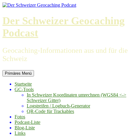
Zum
Inhalt
springen
Der Schweizer Geocaching
Podcast
Geocaching-Informationen aus und für die
Schweiz
Primäres Menü
Startseite
GC-Tools
In Schweizer Koordinaten umrechnen (WGS84 <->
Schweizer Gitter)
Logstreifen / Logbuch-Generator
QR-Code für Trackables
Fotos
Podcast-Liste
Blog-Liste
Links