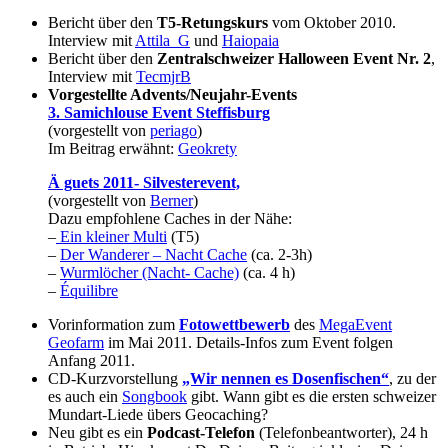
Bericht über den
T5-Retungskurs
vom Oktober 2010.
Interview mit
Attila_G
und
Haiopaia
Bericht über den
Zentralschweizer Halloween Event Nr. 2
,
Interview mit
TecmjrB
Vorgestellte Advents/Neujahr-Events
3. Samichlouse Event Steffisburg
(vorgestellt von
periago
)
Im Beitrag erwähnt:
Geokrety
Ä guets 2011- Silvesterevent,
(vorgestellt von
Berner
)
Dazu empfohlene Caches in der Nähe:
–
Ein kleiner Multi
(T5)
–
Der Wanderer – Nacht Cache
(ca. 2-3h)
–
Wurmlöcher (Nacht- Cache)
(ca. 4 h)
–
Équilibre
Vorinformation zum
Fotowettbewerb
des
MegaEvent
Geofarm
im Mai 2011. Details-Infos zum Event folgen
Anfang 2011.
CD-Kurzvorstellung
„Wir nennen es Dosenfischen“
, zu der
es auch ein
Songbook
gibt. Wann gibt es die ersten schweizer
Mundart-Liede übers Geocaching?
Neu gibt es ein
Podcast-Telefon
(Telefonbeantworter), 24 h