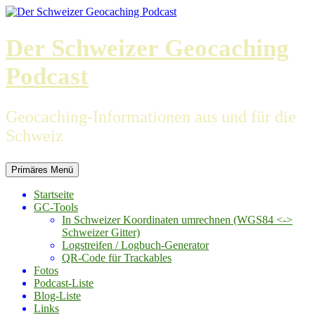
Zum
Inhalt
springen
Der Schweizer Geocaching
Podcast
Geocaching-Informationen aus und für die
Schweiz
Primäres Menü
Startseite
GC-Tools
In Schweizer Koordinaten umrechnen (WGS84 <->
Schweizer Gitter)
Logstreifen / Logbuch-Generator
QR-Code für Trackables
Fotos
Podcast-Liste
Blog-Liste
Links