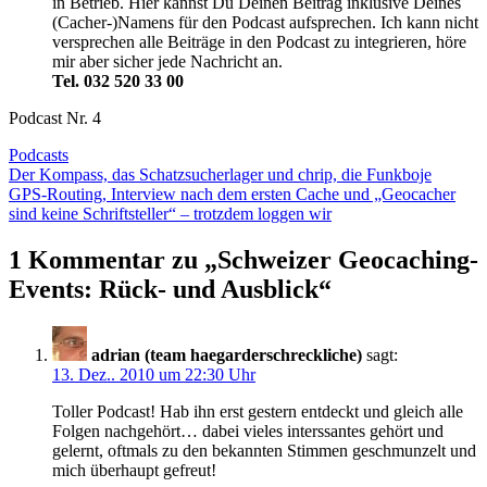
in Betrieb. Hier kannst Du Deinen Beitrag inklusive Deines
(Cacher-)Namens für den Podcast aufsprechen. Ich kann nicht
versprechen alle Beiträge in den Podcast zu integrieren, höre
mir aber sicher jede Nachricht an.
Tel. 032 520 33 00
Podcast Nr. 4
Podcasts
Beitragsnavigation
Der Kompass, das Schatzsucherlager und chrip, die Funkboje
GPS-Routing, Interview nach dem ersten Cache und „Geocacher
sind keine Schriftsteller“ – trotzdem loggen wir
1 Kommentar zu „
Schweizer Geocaching-
Events: Rück- und Ausblick
“
adrian (team haegarderschreckliche)
sagt:
13. Dez.. 2010 um 22:30 Uhr
Toller Podcast! Hab ihn erst gestern entdeckt und gleich alle
Folgen nachgehört… dabei vieles interssantes gehört und
gelernt, oftmals zu den bekannten Stimmen geschmunzelt und
mich überhaupt gefreut!