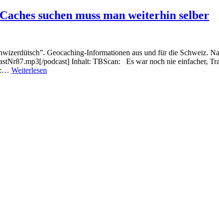
 Caches suchen muss man weiterhin selber
hwizerdütsch”. Geocaching-Informationen aus und für die Schweiz. Nat
stNr87.mp3[/podcast] Inhalt: TBScan: Es war noch nie einfacher, Tr
#87
ng:…
Weiterlesen
TB-
Scan
gibts
nun
auch
für
Android
–
Caches
suchen
muss
man
weiterhin
selber