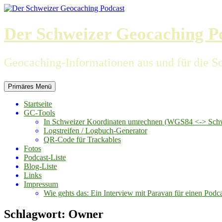
Zum
Inhalt
springen
Der Schweizer Geocaching P
Geocaching-Informationen aus und für die S
Primäres Menü
Startseite
GC-Tools
In Schweizer Koordinaten umrechnen (WGS84 <-> Schwe
Logstreifen / Logbuch-Generator
QR-Code für Trackables
Fotos
Podcast-Liste
Blog-Liste
Links
Impressum
Wie gehts das: Ein Interview mit Paravan für einen Podc
Schlagwort:
Owner