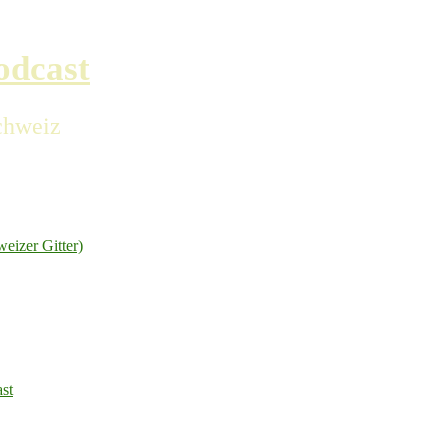
odcast
chweiz
izer Gitter)
ast