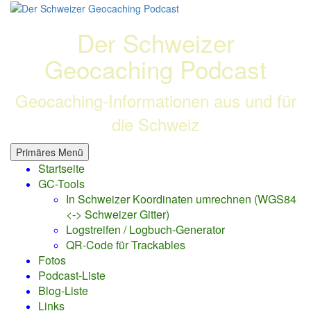
Zum
Inhalt
Der Schweizer
springen
Geocaching Podcast
Geocaching-Informationen aus und für
die Schweiz
Primäres Menü
Startseite
GC-Tools
In Schweizer Koordinaten umrechnen (WGS84
<-> Schweizer Gitter)
Logstreifen / Logbuch-Generator
QR-Code für Trackables
Fotos
Podcast-Liste
Blog-Liste
Links