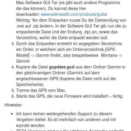
Mac-Software GUI Tar (es gibt auch andere Programme
die das können). Du kannst diese hier
downloaden:
www.edenwaith.com/products/guitar
Wichtig: Vor dem Entpacken musst Du die Dateiendung von
.exe auf .zip ändern. In der Software GUI Tar gib nun die zu
entpackende Datei (mit der Endung .zip) an, sowie das
Verzeichnis, wohin die Datei entpackt werden soll.
Durch das Entpacken entsteht im angegeben Verzeichnis
ein Order, in welchem sich ein Unterverzeichnis
[GPS-
Modell]
->
Garmin
findet, also beispielsweise
Montana ->
Garmin
Kopiere die Datei
gupdate.gcd
aus dem Ordner Garmin in
den gleichnamigen Ordner (
Garmin
) auf dem
angeschlossenen GPS (kopiere die Datei nicht auf die
Speicherkarte).
Trenne das GPS vom Mac.
Starte das GPS, die neue Firmware wird installiert – fertig.
Hinweise:
Ich kann keinen weitergehenden Support zu diesem
Vorgehen bietet. Es ist mehrfach von anderen und mir
erprobt worden.