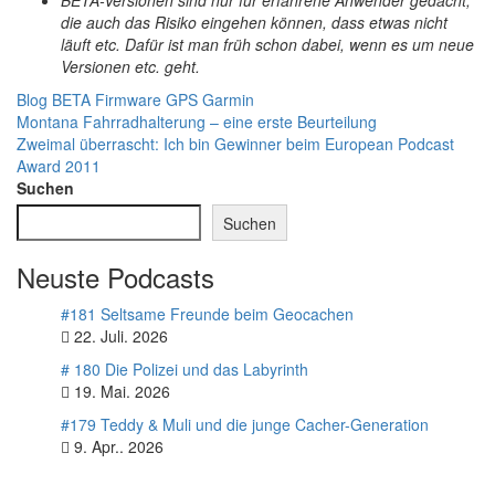
BETA-Versionen sind nur für erfahrene Anwender gedacht,
die auch das Risiko eingehen können, dass etwas nicht
läuft etc. Dafür ist man früh schon dabei, wenn es um neue
Versionen etc. geht.
Blog
BETA Firmware GPS Garmin
Beitragsnavigation
Montana Fahrradhalterung – eine erste Beurteilung
Zweimal überrascht: Ich bin Gewinner beim European Podcast
Award 2011
Suchen
Suchen
Neuste Podcasts
#181 Seltsame Freunde beim Geocachen
22. Juli. 2026
# 180 Die Polizei und das Labyrinth
19. Mai. 2026
#179 Teddy & Muli und die junge Cacher-Generation
9. Apr.. 2026