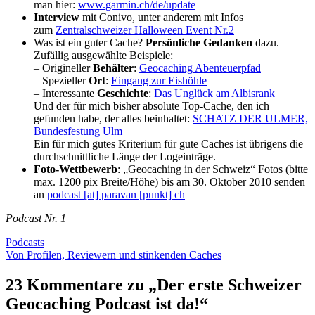
man hier:
www.garmin.ch/de/update
Interview
mit Conivo, unter anderem mit Infos
zum
Zentralschweizer Halloween Event Nr.2
Was ist ein guter Cache?
Persönliche Gedanken
dazu.
Zufällig ausgewählte Beispiele:
– Origineller
Behälter
:
Geocaching Abenteuerpfad
– Spezieller
Ort
:
Eingang zur Eishöhle
– Interessante
Geschichte
:
Das Unglück am Albisrank
Und der für mich bisher absolute Top-Cache, den ich
gefunden habe, der alles beinhaltet:
SCHATZ DER ULMER,
Bundesfestung Ulm
Ein für mich gutes Kriterium für gute Caches ist übrigens die
durchschnittliche Länge der Logeinträge.
Foto-Wettbewerb
: „Geocaching in der Schweiz“ Fotos (bitte
max. 1200 pix Breite/Höhe) bis am 30. Oktober 2010 senden
an
podcast [at] paravan [punkt] ch
Podcast Nr. 1
Podcasts
Beitragsnavigation
Von Profilen, Reviewern und stinkenden Caches
23 Kommentare zu „
Der erste Schweizer
Geocaching Podcast ist da!
“