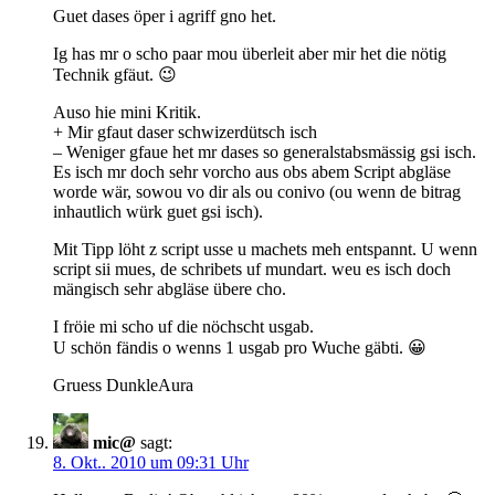
Guet dases öper i agriff gno het.
Ig has mr o scho paar mou überleit aber mir het die nötig
Technik gfäut. 😉
Auso hie mini Kritik.
+ Mir gfaut daser schwizerdütsch isch
– Weniger gfaue het mr dases so generalstabsmässig gsi isch.
Es isch mr doch sehr vorcho aus obs abem Script abgläse
worde wär, sowou vo dir als ou conivo (ou wenn de bitrag
inhautlich würk guet gsi isch).
Mit Tipp löht z script usse u machets meh entspannt. U wenn
script sii mues, de schribets uf mundart. weu es isch doch
mängisch sehr abgläse übere cho.
I fröie mi scho uf die nöchscht usgab.
U schön fändis o wenns 1 usgab pro Wuche gäbti. 😀
Gruess DunkleAura
mic@
sagt:
8. Okt.. 2010 um 09:31 Uhr