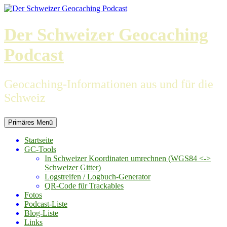
Zum
Inhalt
springen
Der Schweizer Geocaching
Podcast
Geocaching-Informationen aus und für die
Schweiz
Primäres Menü
Startseite
GC-Tools
In Schweizer Koordinaten umrechnen (WGS84 <->
Schweizer Gitter)
Logstreifen / Logbuch-Generator
QR-Code für Trackables
Fotos
Podcast-Liste
Blog-Liste
Links