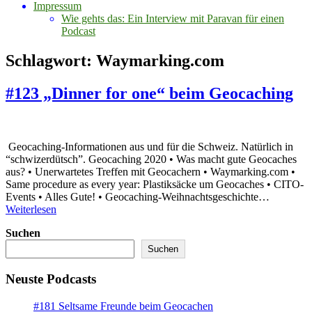
Impressum
Wie gehts das: Ein Interview mit Paravan für einen
Podcast
Schlagwort:
Waymarking.com
#123 „Dinner for one“ beim Geocaching
Geocaching-Informationen aus und für die Schweiz. Natürlich in
“schwizerdütsch”. Geocaching 2020 • Was macht gute Geocaches
aus? • Unerwartetes Treffen mit Geocachern • Waymarking.com •
Same procedure as every year: Plastiksäcke um Geocaches • CITO-
Events • Alles Gute! • Geocaching-Weihnachtsgeschichte…
#123
Weiterlesen
„Dinner
Suchen
for
one“
Suchen
beim
Geocaching
Neuste Podcasts
#181 Seltsame Freunde beim Geocachen