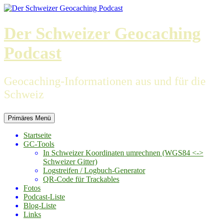
Zum
Inhalt
springen
Der Schweizer Geocaching
Podcast
Geocaching-Informationen aus und für die
Schweiz
Primäres Menü
Startseite
GC-Tools
In Schweizer Koordinaten umrechnen (WGS84 <->
Schweizer Gitter)
Logstreifen / Logbuch-Generator
QR-Code für Trackables
Fotos
Podcast-Liste
Blog-Liste
Links