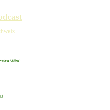
odcast
chweiz
izer Gitter)
ast