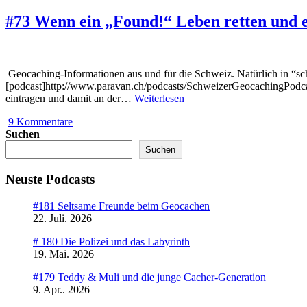
#73 Wenn ein „Found!“ Leben retten und e
Geocaching-Informationen aus und für die Schweiz. Natürlich in “sc
[podcast]http://www.paravan.ch/podcasts/SchweizerGeocachingPodca
#73
eintragen und damit an der…
Weiterlesen
Wenn
9 Kommentare
ein
Suchen
„Found!“
Leben
Suchen
retten
und
Neuste Podcasts
ein
„DNF“
#181 Seltsame Freunde beim Geocachen
tödlich
22. Juli. 2026
sein
kann
# 180 Die Polizei und das Labyrinth
19. Mai. 2026
#179 Teddy & Muli und die junge Cacher-Generation
9. Apr.. 2026