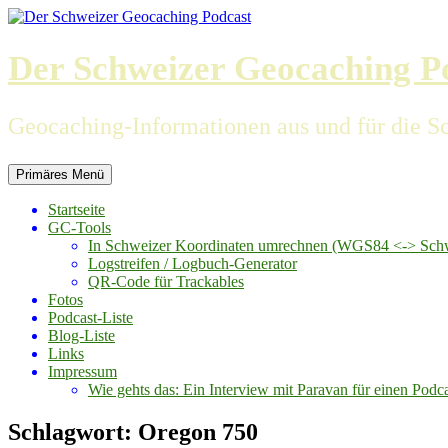
Zum
Inhalt
springen
Der Schweizer Geocaching P
Geocaching-Informationen aus und für die S
Primäres Menü
Startseite
GC-Tools
In Schweizer Koordinaten umrechnen (WGS84 <-> Schwe
Logstreifen / Logbuch-Generator
QR-Code für Trackables
Fotos
Podcast-Liste
Blog-Liste
Links
Impressum
Wie gehts das: Ein Interview mit Paravan für einen Podc
Schlagwort:
Oregon 750