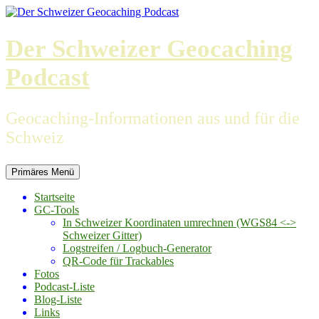
Zum
Inhalt
springen
Der Schweizer Geocaching
Podcast
Geocaching-Informationen aus und für die
Schweiz
Primäres Menü
Startseite
GC-Tools
In Schweizer Koordinaten umrechnen (WGS84 <->
Schweizer Gitter)
Logstreifen / Logbuch-Generator
QR-Code für Trackables
Fotos
Podcast-Liste
Blog-Liste
Links