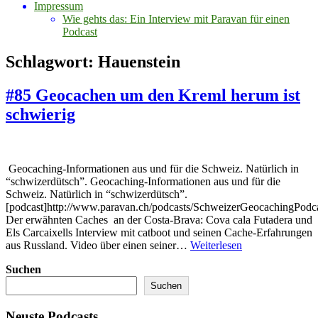
Impressum
Wie gehts das: Ein Interview mit Paravan für einen
Podcast
Schlagwort:
Hauenstein
#85 Geocachen um den Kreml herum ist
schwierig
Geocaching-Informationen aus und für die Schweiz. Natürlich in
“schwizerdütsch”. Geocaching-Informationen aus und für die
Schweiz. Natürlich in “schwizerdütsch”.
[podcast]http://www.paravan.ch/podcasts/SchweizerGeocachingPodc
Der erwähnten Caches an der Costa-Brava: Cova cala Futadera und
Els Carcaixells Interview mit catboot und seinen Cache-Erfahrungen
#85
aus Russland. Video über einen seiner…
Weiterlesen
Geocachen
Suchen
um
den
Suchen
Kreml
herum
Neuste Podcasts