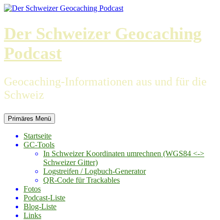
Zum
Inhalt
springen
Der Schweizer Geocaching
Podcast
Geocaching-Informationen aus und für die
Schweiz
Primäres Menü
Startseite
GC-Tools
In Schweizer Koordinaten umrechnen (WGS84 <->
Schweizer Gitter)
Logstreifen / Logbuch-Generator
QR-Code für Trackables
Fotos
Podcast-Liste
Blog-Liste
Links