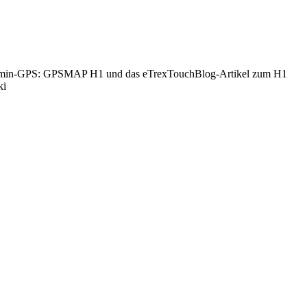
e Garmin-GPS: GPSMAP H1 und das eTrexTouchBlog-Artikel zum H1
ki