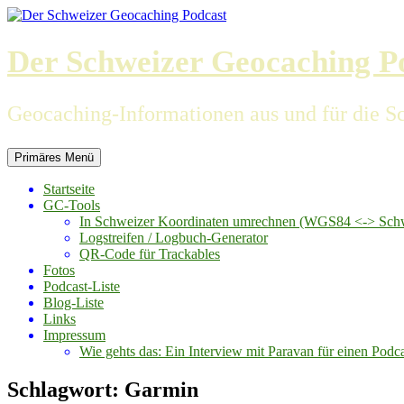
Zum
Inhalt
springen
Der Schweizer Geocaching P
Geocaching-Informationen aus und für die S
Primäres Menü
Startseite
GC-Tools
In Schweizer Koordinaten umrechnen (WGS84 <-> Schwe
Logstreifen / Logbuch-Generator
QR-Code für Trackables
Fotos
Podcast-Liste
Blog-Liste
Links
Impressum
Wie gehts das: Ein Interview mit Paravan für einen Podc
Schlagwort:
Garmin