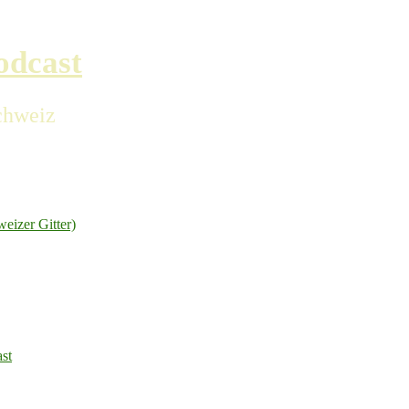
odcast
chweiz
izer Gitter)
ast