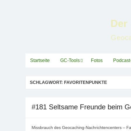
Zum
Inhalt
springen
Der
Geoca
Startseite
GC-Tools
Fotos
Podcast-
SCHLAGWORT:
FAVORITENPUNKTE
#181 Seltsame Freunde beim 
Missbrauch des Geocaching-Nachrichtencenters – Fav