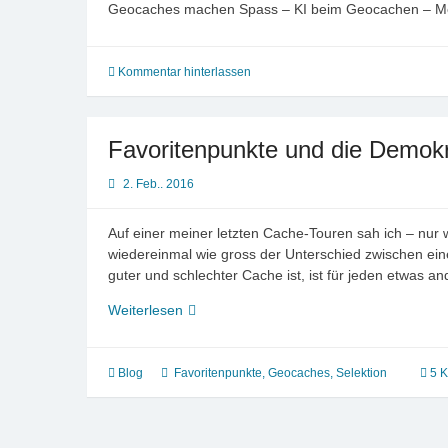
Geocaches machen Spass – KI beim Geocachen – M
Kommentar hinterlassen
Favoritenpunkte und die Demokr
2. Feb.. 2016
Auf einer meiner letzten Cache-Touren sah ich – nur
wiedereinmal wie gross der Unterschied zwischen ei
guter und schlechter Cache ist, ist für jeden etwas 
Favoritenpunkte
Weiterlesen
und
die
Demokratie
Blog
Favoritenpunkte
,
Geocaches
,
Selektion
5 