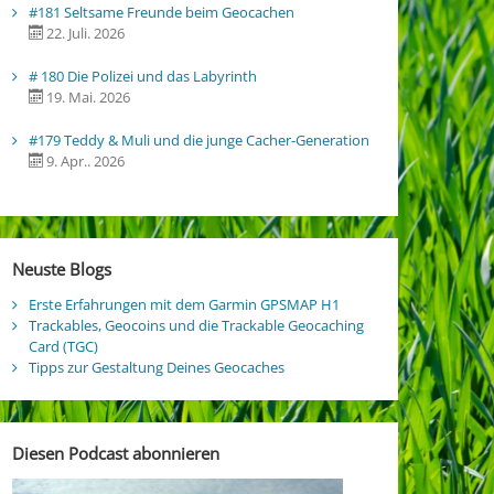
#181 Seltsame Freunde beim Geocachen
22. Juli. 2026
# 180 Die Polizei und das Labyrinth
19. Mai. 2026
#179 Teddy & Muli und die junge Cacher-Generation
9. Apr.. 2026
Neuste Blogs
Erste Erfahrungen mit dem Garmin GPSMAP H1
Trackables, Geocoins und die Trackable Geocaching
Card (TGC)
Tipps zur Gestaltung Deines Geocaches
Diesen Podcast abonnieren