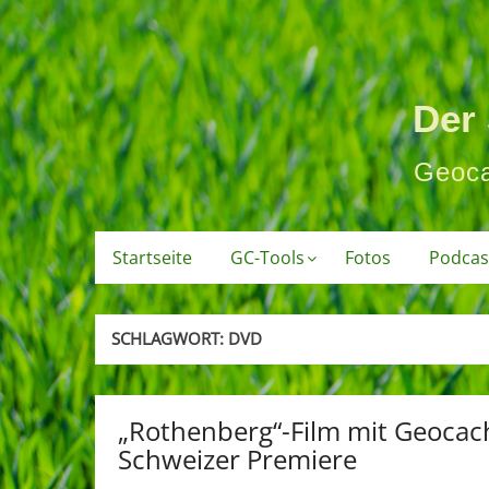
Zum
Inhalt
springen
Der
Geoca
Startseite
GC-Tools
Fotos
Podcast
SCHLAGWORT:
DVD
„Rothenberg“-Film mit Geocachi
Schweizer Premiere