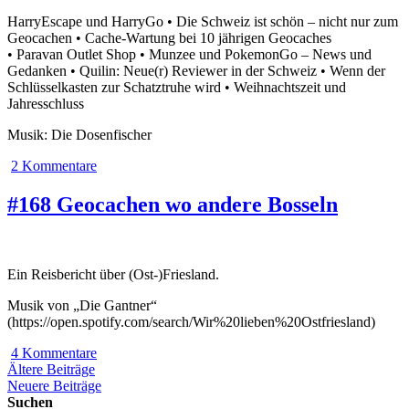
HarryEscape und HarryGo • Die Schweiz ist schön – nicht nur zum
Geocachen • Cache-Wartung bei 10 jährigen Geocaches
• Paravan Outlet Shop • Munzee und PokemonGo – News und
Gedanken • Quilin: Neue(r) Reviewer in der Schweiz • Wenn der
Schlüsselkasten zur Schatztruhe wird • Weihnachtszeit und
Jahresschluss
Musik: Die Dosenfischer
2 Kommentare
#168 Geocachen wo andere Bosseln
Ein Reisbericht über (Ost-)Friesland.
Musik von „Die Gantner“
(https://open.spotify.com/search/Wir%20lieben%20Ostfriesland)
4 Kommentare
Beitragsnavigation
Ältere Beiträge
Neuere Beiträge
Suchen