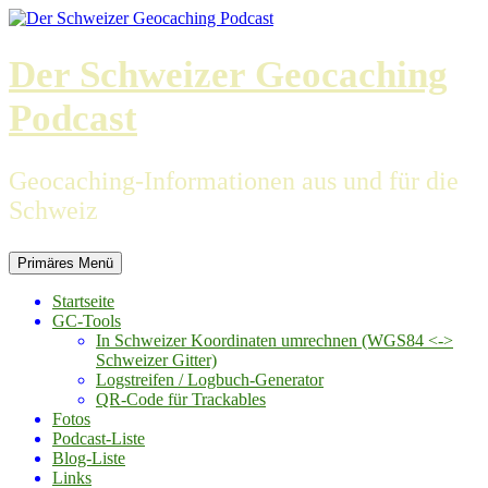
Zum
Inhalt
springen
Der Schweizer Geocaching
Podcast
Geocaching-Informationen aus und für die
Schweiz
Primäres Menü
Startseite
GC-Tools
In Schweizer Koordinaten umrechnen (WGS84 <->
Schweizer Gitter)
Logstreifen / Logbuch-Generator
QR-Code für Trackables
Fotos
Podcast-Liste
Blog-Liste
Links